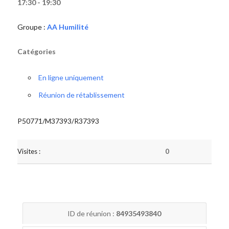
17:30 - 19:30
Groupe :
AA Humilité
Catégories
En ligne uniquement
Réunion de rétablissement
P50771/M37393/R37393
Visites :
0
ID de réunion :
84935493840