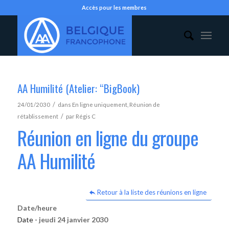
Accès pour les membres
AA Humilité (Atelier: “BigBook)
/
24/01/2030
dans
En ligne uniquement
,
Réunion de
/
rétablissement
par
Régis C
Réunion en ligne du groupe
AA Humilité
Retour à la liste des réunions en ligne
Date/heure
Date -
jeudi 24 janvier 2030