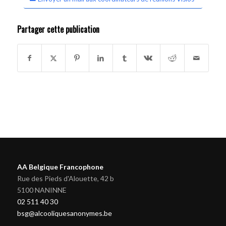
Partager cette publication
AA Belgique Francophone
Rue des Pieds d'Alouette, 42 b
5100 NANINNE
02 511 40 30
bsg@alcooliquesanonymes.be