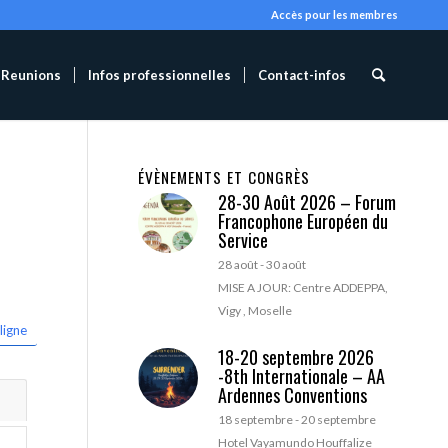
Accès pour les membres
Reunions
Infos professionnelles
Contact-infos
ÉVÈNEMENTS ET CONGRÈS
28-30 Août 2026 – Forum
Francophone Européen du
Service
28 août
-
30 août
MISE A JOUR: Centre ADDEPPA,
Vigy , Moselle
ligne
18-20 septembre 2026
-8th Internationale – AA
Ardennes Conventions
18 septembre
-
20 septembre
Hotel Vayamundo Houffalize