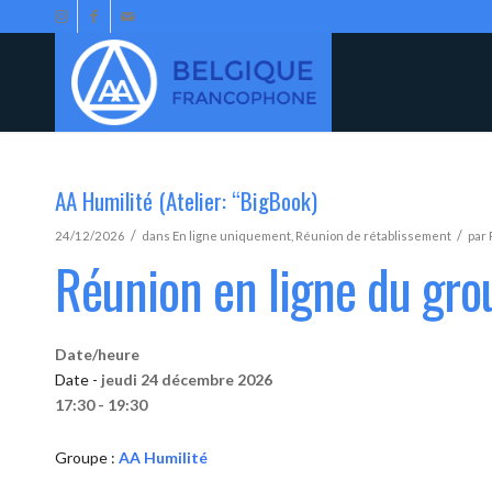
AA Humilité (Atelier: “BigBook)
/
/
24/12/2026
dans
En ligne uniquement
,
Réunion de rétablissement
par
Réunion en ligne du gro
Date/heure
Date -
jeudi 24 décembre 2026
17:30 - 19:30
Groupe :
AA Humilité