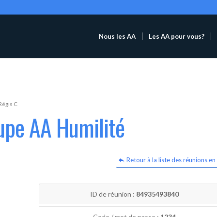
Nous les AA
Les AA pour vous?
Régis C
upe AA Humilité
Retour à la liste des réunions en 
ID de réunion :
84935493840
Code / mot de passe :
1234