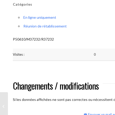
Catégories
En ligne uniquement
Réunion de rétablissement
P50610/M37232/R37232
Visites :
0
Changements / modifications
Si les données affichées ne sont pas correctes ou nécessitent d'
AA Humilité (Atelier: “BigBook)
Envoyer un mail a