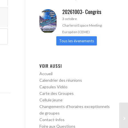
20261003- Congrès
3 octobre
Charleroi Espace Meeting
Européen (CEME)
Tous les évenements
VOIR AUSSI
Accueil
Calendrier des réunions
Capsules Vidéo
Carte des Groupes
Cellule jeune
Changements d’horaires exceptionnels
de groupes
AA
Contact-infos
Foire aux Questions