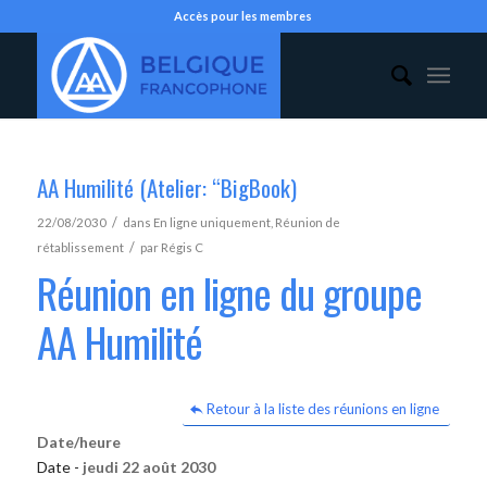
Accès pour les membres
AA Humilité (Atelier: “BigBook)
/
22/08/2030
dans
En ligne uniquement
,
Réunion de
/
rétablissement
par
Régis C
Réunion en ligne du groupe
AA Humilité
Retour à la liste des réunions en ligne
Date/heure
Date -
jeudi 22 août 2030