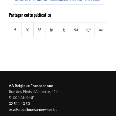
Partager cette publication
AA Belgique Francophone
Rue des Pieds d'Alouette, 42 b
5100 NANINNE
02 511 40 30
bsg@alcooliquesanonymes.be