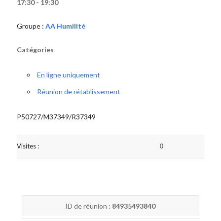
17:30 - 19:30
Groupe :
AA Humilité
Catégories
En ligne uniquement
Réunion de rétablissement
P50727/M37349/R37349
Visites :
0
ID de réunion :
84935493840