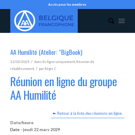
Accès pour les membres
AA Humilité (Atelier: “BigBook)
/
22/03/2029
dans
En ligne uniquement
,
Réunion de
/
rétablissement
par
Régis C
Réunion en ligne du groupe
AA Humilité
Retour à la liste des réunions en ligne
Date/heure
Date -
jeudi 22 mars 2029