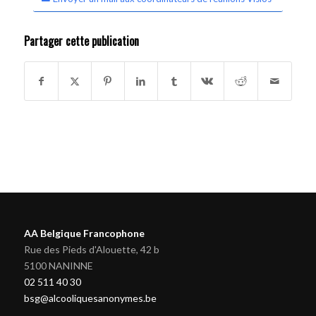
Partager cette publication
AA Belgique Francophone
Rue des Pieds d'Alouette, 42 b
5100 NANINNE
02 511 40 30
bsg@alcooliquesanonymes.be