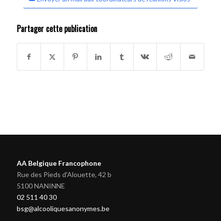
Partager cette publication
AA Belgique Francophone
Rue des Pieds d'Alouette, 42 b
5100 NANINNE
02 511 40 30
bsg@alcooliquesanonymes.be