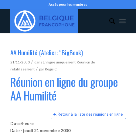
Accès pour les membres
AA Humilité (Atelier: “BigBook)
/
21/11/2030
dans
En ligne uniquement
,
Réunion de
/
rétablissement
par
Régis C
Réunion en ligne du groupe
AA Humilité
Retour à la liste des réunions en ligne
Date/heure
Date -
jeudi 21 novembre 2030