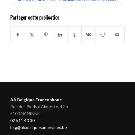
Partager cette publication
AA Belgique Francophone
Rue des Pieds d'Alouette, 42 b
5100 NANINNE
02 511 40 30
bsg@alcooliquesanonymes.be