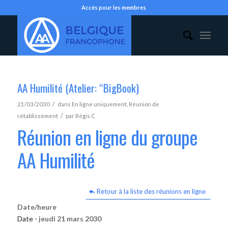
Accès pour les membres
AA Humilité (Atelier: “BigBook)
/
21/03/2030
dans
En ligne uniquement
,
Réunion de
/
rétablissement
par
Régis C
Réunion en ligne du groupe
AA Humilité
Retour à la liste des réunions en ligne
Date/heure
Date -
jeudi 21 mars 2030