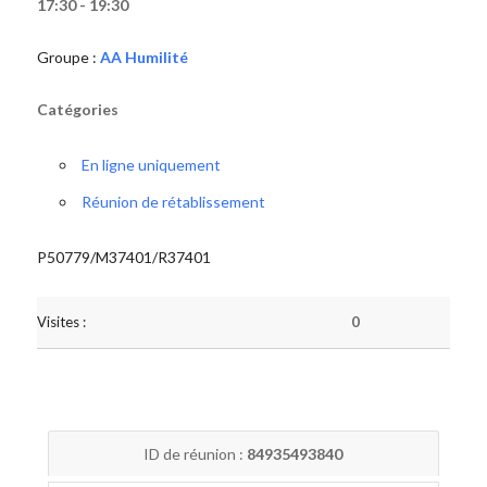
17:30 - 19:30
Groupe :
AA Humilité
Catégories
En ligne uniquement
Réunion de rétablissement
P50779/M37401/R37401
Visites :
0
ID de réunion :
84935493840