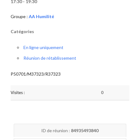
17:30 - 19:30
Groupe :
AA Humilité
Catégories
En ligne uniquement
Réunion de rétablissement
P50701/M37323/R37323
Visites :
0
ID de réunion :
84935493840