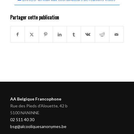
Partager cette publication
AA Belgique Francophone
Rue des Pieds d'Alouette, 42 b
5100 NANINNE
02 511 40 30
bsg@alcooliquesanonymes.be