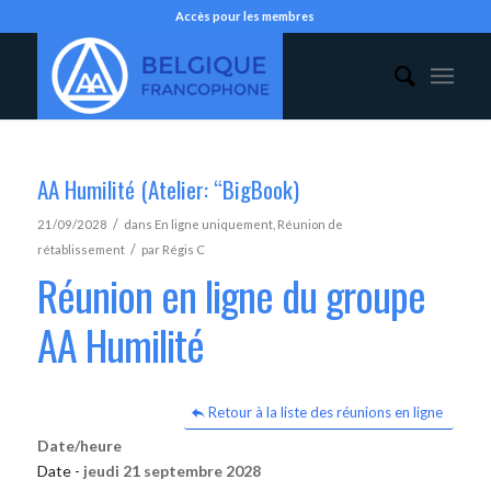
Accès pour les membres
AA Humilité (Atelier: “BigBook)
/
21/09/2028
dans
En ligne uniquement
,
Réunion de
/
rétablissement
par
Régis C
Réunion en ligne du groupe
AA Humilité
Retour à la liste des réunions en ligne
Date/heure
Date -
jeudi 21 septembre 2028