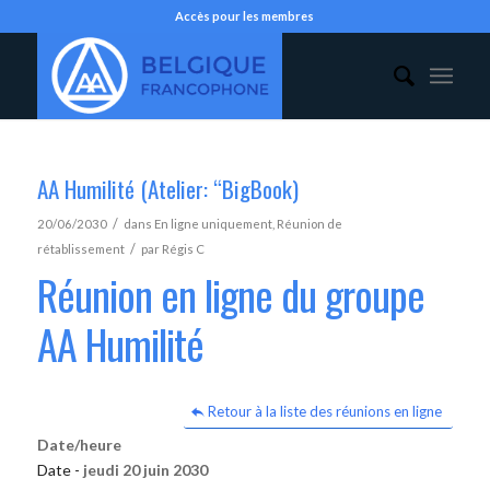
Accès pour les membres
AA Humilité (Atelier: “BigBook)
/
20/06/2030
dans
En ligne uniquement
,
Réunion de
/
rétablissement
par
Régis C
Réunion en ligne du groupe
AA Humilité
Retour à la liste des réunions en ligne
Date/heure
Date -
jeudi 20 juin 2030