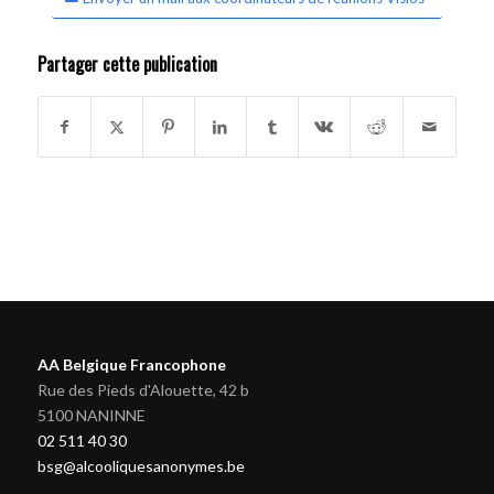
Partager cette publication
AA Belgique Francophone
Rue des Pieds d'Alouette, 42 b
5100 NANINNE
02 511 40 30
bsg@alcooliquesanonymes.be