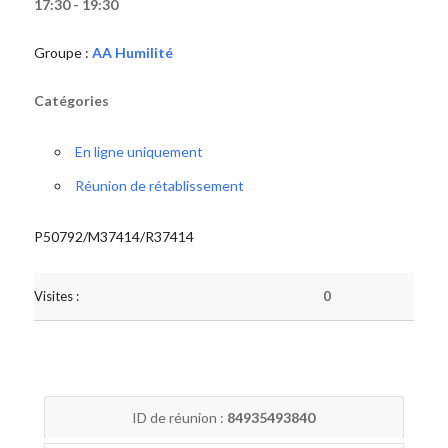
17:30 - 19:30
Groupe :
AA Humilité
Catégories
En ligne uniquement
Réunion de rétablissement
P50792/M37414/R37414
Visites :
0
ID de réunion :
84935493840