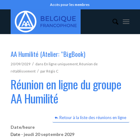
Accès pour les membres
AA Humilité (Atelier: “BigBook)
/
20/09/2029
dans
En ligne uniquement
,
Réunion de
/
rétablissement
par
Régis C
Réunion en ligne du groupe
AA Humilité
Retour à la liste des réunions en ligne
Date/heure
Date -
jeudi 20 septembre 2029