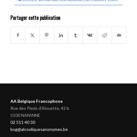
Partager cette publication
AA Belgique Francophone
Rue des Pieds d'Alouette, 42 b
5100 NANINNE
02 511 40 30
bsg@alcooliquesanonymes.be