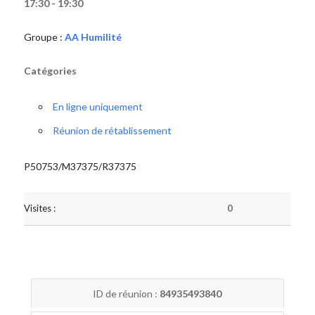
17:30 - 19:30
Groupe :
AA Humilité
Catégories
En ligne uniquement
Réunion de rétablissement
P50753/M37375/R37375
Visites :
0
ID de réunion :
84935493840