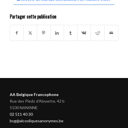
Partager cette publication
AA Belgique Francophone
Rue des Pieds d'Alouette, 42 b
5100 NANINNE
02 511 40 30
bsg@alcooliquesanonymes.be