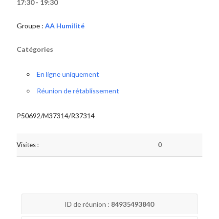
17:30 - 19:30
Groupe :
AA Humilité
Catégories
En ligne uniquement
Réunion de rétablissement
P50692/M37314/R37314
Visites :
0
ID de réunion :
84935493840