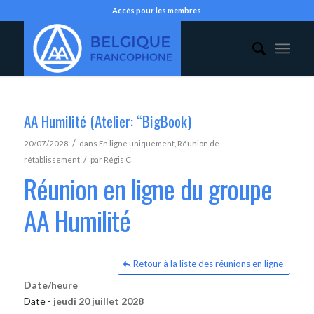
Accès pour les membres
AA Humilité (Atelier: “BigBook)
/
20/07/2028
dans
En ligne uniquement
,
Réunion de
/
rétablissement
par
Régis C
Réunion en ligne du groupe
AA Humilité
Retour à la liste des réunions en ligne
Date/heure
Date -
jeudi 20 juillet 2028