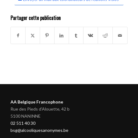
Partager cette publication
AA Belgique Francophone
Rue des Pieds d'Alouette, 42 b
5100 NANINNE
02 511 40 30
bsg@alcooliquesanonymes.be