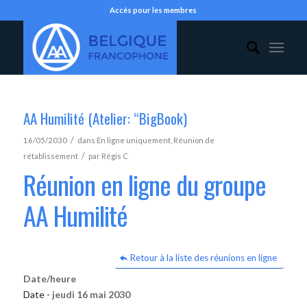
Accès pour les membres
AA Humilité (Atelier: “BigBook)
/
16/05/2030
dans
En ligne uniquement
,
Réunion de
/
rétablissement
par
Régis C
Réunion en ligne du groupe
AA Humilité
Retour à la liste des réunions en ligne
Date/heure
Date -
jeudi 16 mai 2030