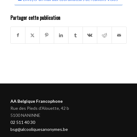
Partager cette publication
AA Belgique Francophone
Rue des Pieds d'Alouette, 42 b
5100 NANINNE
02 511 40 30
bsg@alcooliquesanonymes.be