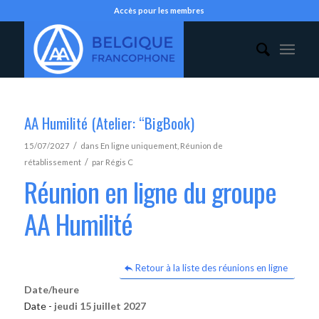
Accès pour les membres
AA Humilité (Atelier: “BigBook)
/
15/07/2027
dans
En ligne uniquement
,
Réunion de
/
rétablissement
par
Régis C
Réunion en ligne du groupe
AA Humilité
Retour à la liste des réunions en ligne
Date/heure
Date -
jeudi 15 juillet 2027