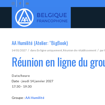
AA Humilité (Atelier: “BigBook)
/
/
14/01/2027
dans
En ligne uniquement
,
Réunion de rétablissement
par
Réunion en ligne du gro
Date/heure
Date -
jeudi 14 janvier 2027
17:30 - 19:30
Groupe :
AA Humilité