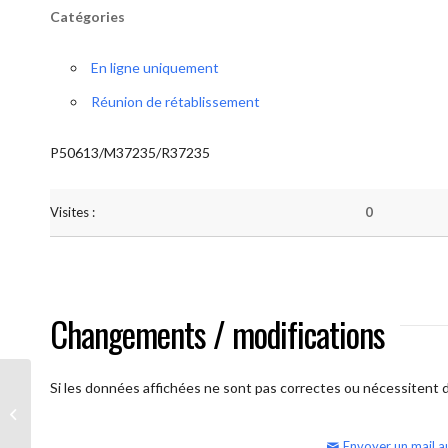
Catégories
En ligne uniquement
Réunion de rétablissement
P50613/M37235/R37235
Visites :
0
Changements / modifications
Si les données affichées ne sont pas correctes ou nécessitent d'
AA Humilité (Atelier: “BigBook)
Envoyer un mail a