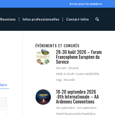
Accès pour les membres
Reunions
Infos professionnelles
Contact-infos
ÉVÈNEMENTS ET CONGRÈS
28-30 Août 2026 – Forum
Francophone Européen du
Service
28 août
-
30 août
MISE A JOUR: Centre ADDEPPA,
Vigy , Moselle
ligne
18-20 septembre 2026
-8th Internationale – AA
Ardennes Conventions
18 septembre
-
20 septembre
Hotel Vayamundo Houffalize