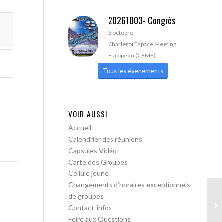
20261003- Congrès
3 octobre
Charleroi Espace Meeting
Européen (CEME)
Tous les évenements
VOIR AUSSI
Accueil
Calendrier des réunions
Capsules Vidéo
Carte des Groupes
Cellule jeune
Changements d’horaires exceptionnels
de groupes
AA
Contact-infos
Foire aux Questions