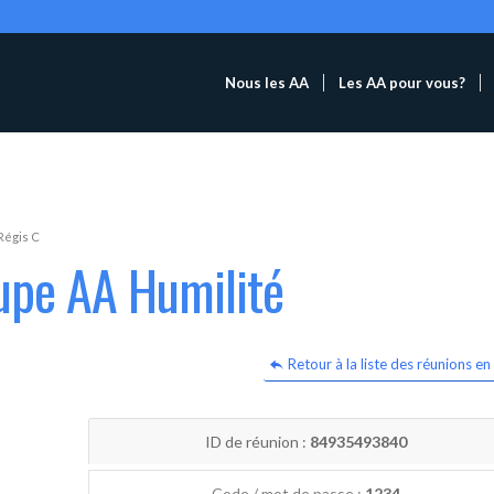
Nous les AA
Les AA pour vous?
Régis C
upe AA Humilité
Retour à la liste des réunions en 
ID de réunion :
84935493840
Code / mot de passe :
1234