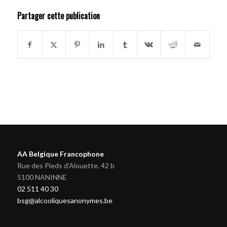
Partager cette publication
AA Belgique Francophone
Rue des Pieds d'Alouette, 42 b
5100 NANINNE
02 511 40 30
bsg@alcooliquesanonymes.be