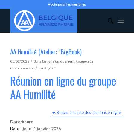
Accès pour les membres
AA Humilité (Atelier: “BigBook)
/
01/01/2026
dans
En ligne uniquement
,
Réunion de
/
rétablissement
par
Régis C
Réunion en ligne du groupe
AA Humilité
Retour à la liste des réunions en ligne
Date/heure
Date -
jeudi 1 janvier 2026