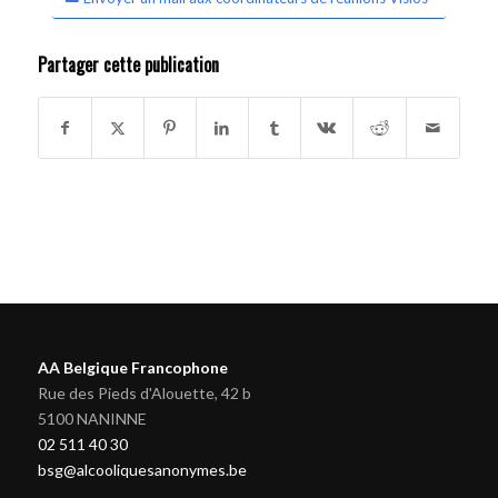
Partager cette publication
AA Belgique Francophone
Rue des Pieds d'Alouette, 42 b
5100 NANINNE
02 511 40 30
bsg@alcooliquesanonymes.be