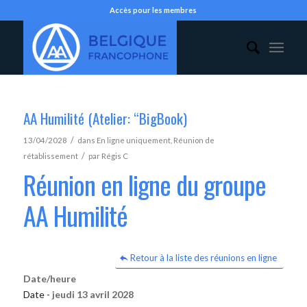
Accès pour les membres
AA Humilité (Atelier: “BigBook)
/
13/04/2028
dans
En ligne uniquement
,
Réunion de
/
rétablissement
par
Régis C
Réunion en ligne du groupe
AA Humilité
Retour à la liste des réunions en ligne
Date/heure
Date -
jeudi 13 avril 2028