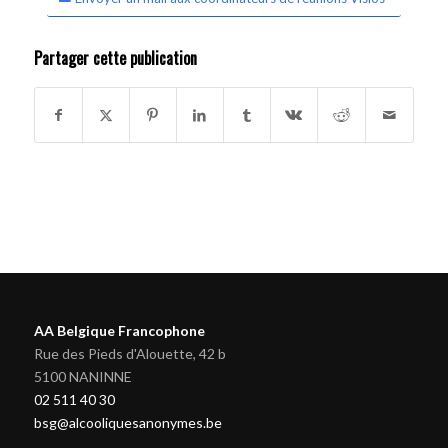
Partager cette publication
AA Belgique Francophone
Rue des Pieds d'Alouette, 42 b
5100 NANINNE
02 511 40 30
bsg@alcooliquesanonymes.be