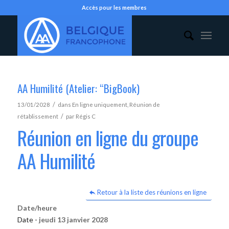
Accès pour les membres
AA Humilité (Atelier: “BigBook)
/
13/01/2028
dans
En ligne uniquement
,
Réunion de
/
rétablissement
par
Régis C
Réunion en ligne du groupe
AA Humilité
Retour à la liste des réunions en ligne
Date/heure
Date -
jeudi 13 janvier 2028