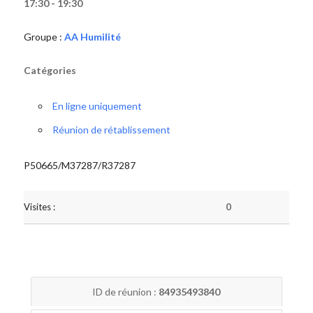
17:30 - 19:30
Groupe :
AA Humilité
Catégories
En ligne uniquement
Réunion de rétablissement
P50665/M37287/R37287
Visites :
0
ID de réunion :
84935493840