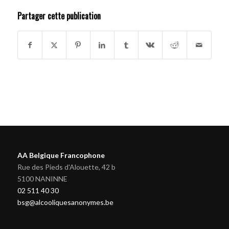
Partager cette publication
AA Belgique Francophone
Rue des Pieds d'Alouette, 42 b
5100 NANINNE
02 511 40 30
bsg@alcooliquesanonymes.be