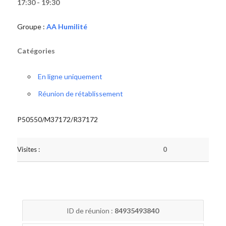
17:30 - 19:30
Groupe :
AA Humilité
Catégories
En ligne uniquement
Réunion de rétablissement
P50550/M37172/R37172
Visites :
0
ID de réunion :
84935493840