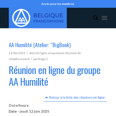
Accès pour les membres
AA Humilité (Atelier: “BigBook)
/
12/06/2025
dans
En ligne uniquement
,
Réunion de
/
rétablissement
par
Régis C
Réunion en ligne du groupe
AA Humilité
Retour à la liste des réunions en ligne
Date/heure
Date -
jeudi 12 juin 2025