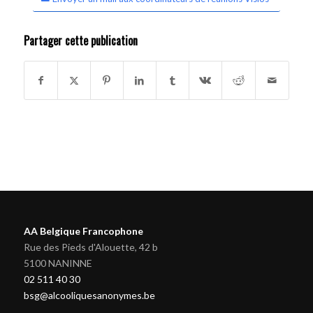
Partager cette publication
AA Belgique Francophone
Rue des Pieds d'Alouette, 42 b
5100 NANINNE
02 511 40 30
bsg@alcooliquesanonymes.be