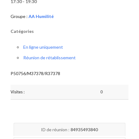
17:30 - 19:30
Groupe :
AA Humilité
Catégories
En ligne uniquement
Réunion de rétablissement
P50756/M37378/R37378
Visites :
0
ID de réunion :
84935493840