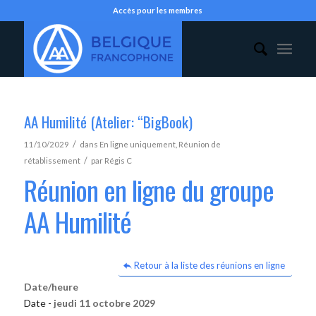
Accès pour les membres
AA Humilité (Atelier: “BigBook)
/
11/10/2029
dans
En ligne uniquement
,
Réunion de
/
rétablissement
par
Régis C
Réunion en ligne du groupe
AA Humilité
Retour à la liste des réunions en ligne
Date/heure
Date -
jeudi 11 octobre 2029