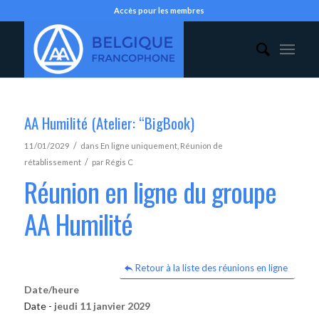
Accès pour les membres
AA Humilité (Atelier: “BigBook)
/
11/01/2029
dans
En ligne uniquement
,
Réunion de
/
rétablissement
par
Régis C
Réunion en ligne du groupe
AA Humilité
Retour à la liste des réunions en ligne
Date/heure
Date -
jeudi 11 janvier 2029