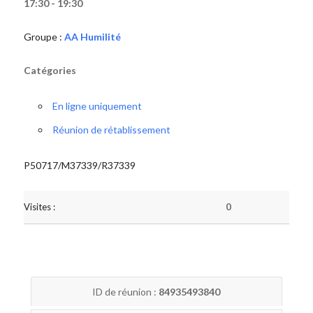
17:30 - 19:30
Groupe :
AA Humilité
Catégories
En ligne uniquement
Réunion de rétablissement
P50717/M37339/R37339
Visites :
0
ID de réunion :
84935493840