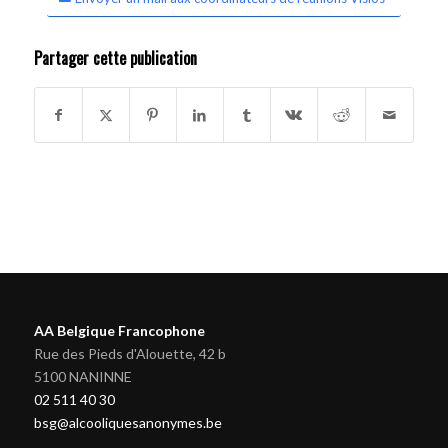
Partager cette publication
AA Belgique Francophone
Rue des Pieds d'Alouette, 42 b
5100 NANINNE
02 511 40 30
bsg@alcooliquesanonymes.be