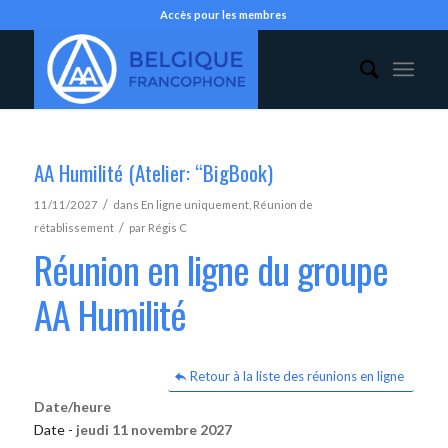
Accès pour les membres
AA Humilité (Atelier: “BigBook)
/
11/11/2027
dans
En ligne uniquement
,
Réunion de
/
rétablissement
par
Régis C
Réunion en ligne du groupe
AA Humilité
Retour à la liste des réunions en ligne
Date/heure
Date -
jeudi 11 novembre 2027