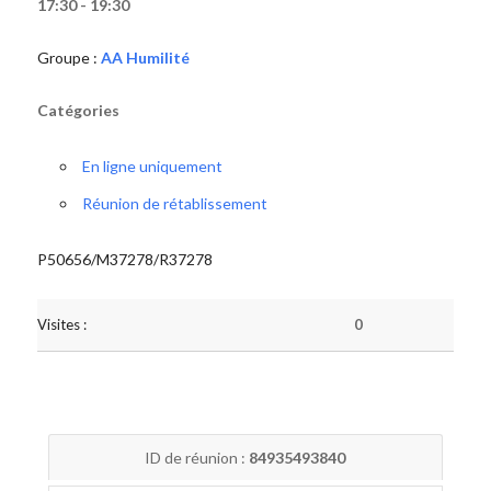
17:30 - 19:30
Groupe :
AA Humilité
Catégories
En ligne uniquement
Réunion de rétablissement
P50656/M37278/R37278
Visites :
0
ID de réunion :
84935493840