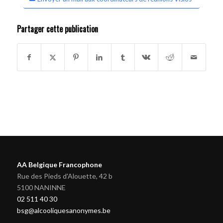
Partager cette publication
AA Belgique Francophone
Rue des Pieds d'Alouette, 42 b
5100 NANINNE
02 511 40 30
bsg@alcooliquesanonymes.be