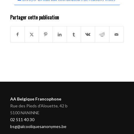
Partager cette publication
AA Belgique Francophone
Rue des Pieds d'Alouette, 42 b
5100 NANINNE
02 511 40 30
bsg@alcooliquesanonymes.be