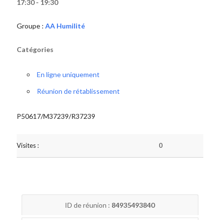
17:30 - 19:30
Groupe :
AA Humilité
Catégories
En ligne uniquement
Réunion de rétablissement
P50617/M37239/R37239
Visites :
0
ID de réunion :
84935493840