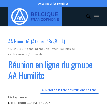
Accès pour les membres
AA Humilité (Atelier: “BigBook)
/
11/02/2027
dans
En ligne uniquement
,
Réunion de
/
rétablissement
par
Régis C
Réunion en ligne du groupe
AA Humilité
Retour à la liste des réunions en ligne
Date/heure
Date -
jeudi 11 février 2027