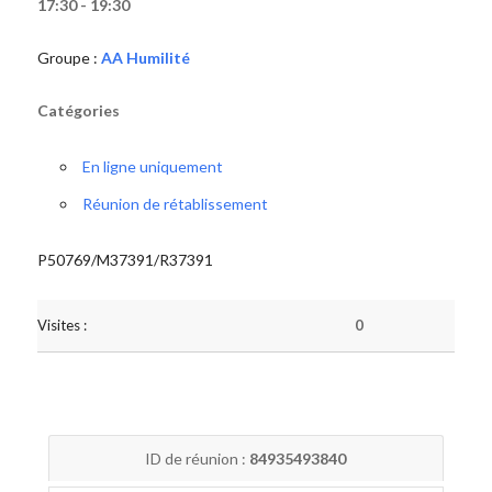
17:30 - 19:30
Groupe :
AA Humilité
Catégories
En ligne uniquement
Réunion de rétablissement
P50769/M37391/R37391
Visites :
0
ID de réunion :
84935493840