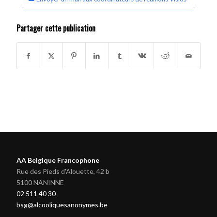
Partager cette publication
AA Belgique Francophone
Rue des Pieds d'Alouette, 42 b
5100 NANINNE
02 511 40 30
bsg@alcooliquesanonymes.be