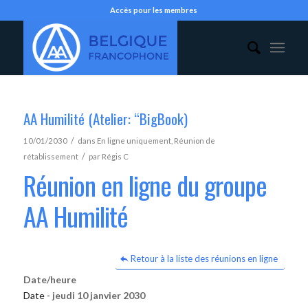
Accès pour les membres
AA Humilité (Atelier: “BigBook)
/
10/01/2030
dans
En ligne uniquement
,
Réunion de
/
rétablissement
par
Régis C
Réunion en ligne du groupe
AA Humilité
Retour à la liste des réunions en ligne
Date/heure
Date -
jeudi 10 janvier 2030