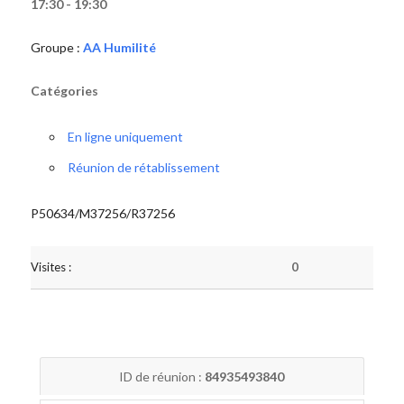
17:30 - 19:30
Groupe :
AA Humilité
Catégories
En ligne uniquement
Réunion de rétablissement
P50634/M37256/R37256
Visites :
0
ID de réunion :
84935493840