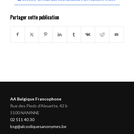
Partager cette publication
AA Belgique Francophone
Rue des Pieds d'Alouette, 42 b
5100 NANINNE
02 511 40 30
bsg@alcooliquesanonymes.be