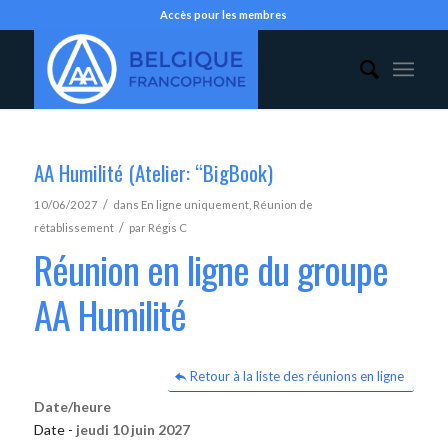
Accès pour les membres
AA Humilité (Atelier: “BigBook)
/
10/06/2027
dans
En ligne uniquement
,
Réunion de
/
rétablissement
par
Régis C
Réunion en ligne du groupe
AA Humilité
Retour à la liste des réunions en ligne
Date/heure
Date -
jeudi 10 juin 2027