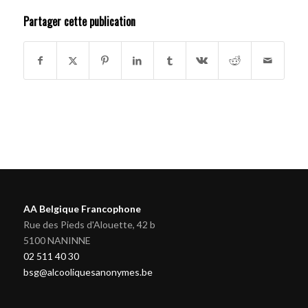
Partager cette publication
AA Belgique Francophone
Rue des Pieds d'Alouette, 42 b
5100 NANINNE
02 511 40 30
bsg@alcooliquesanonymes.be