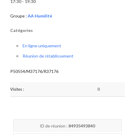
17:30 - 19:30
Groupe :
AA Humilité
Catégories
En ligne uniquement
Réunion de rétablissement
P50554/M37176/R37176
Visites :
0
ID de réunion :
84935493840