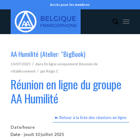
Accès pour les membres
AA Humilité (Atelier: “BigBook)
/
10/07/2025
dans
En ligne uniquement
,
Réunion de
/
rétablissement
par
Régis C
Réunion en ligne du groupe
AA Humilité
Retour à la liste des réunions en ligne
Date/heure
Date -
jeudi 10 juillet 2025