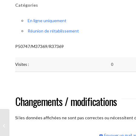
Catégories
En ligne uniquement
Réunion de rétablissement
P50747/M37369/R37369
Visites :
0
Changements / modifications
Si les données affichées ne sont pas correctes ou nécessitent d'
AA Humilité (Atelier: “BigBook)
Envoyer un mail a