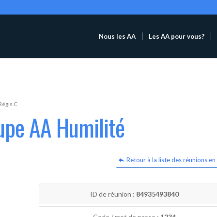
Nous les AA
Les AA pour vous?
Régis C
upe AA Humilité
Retour à la liste des réunions en 
ID de réunion :
84935493840
Code / mot de passe :
1234