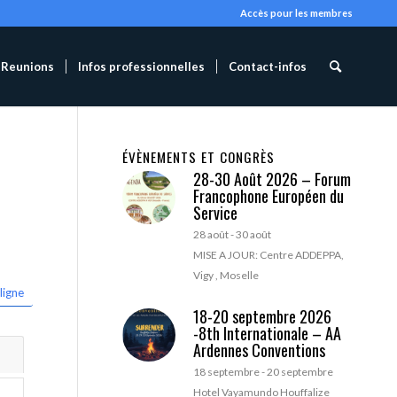
Accès pour les membres
Reunions
Infos professionnelles
Contact-infos
ÉVÈNEMENTS ET CONGRÈS
28-30 Août 2026 – Forum
Francophone Européen du
Service
28 août
-
30 août
MISE A JOUR: Centre ADDEPPA,
Vigy , Moselle
ligne
18-20 septembre 2026
-8th Internationale – AA
Ardennes Conventions
18 septembre
-
20 septembre
Hotel Vayamundo Houffalize