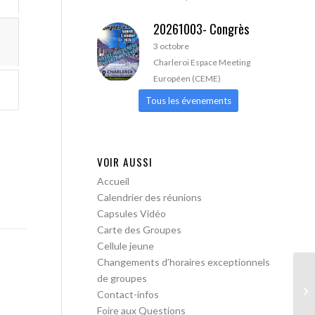
20261003- Congrès
3 octobre
Charleroi Espace Meeting
Européen (CEME)
Tous les évenements
VOIR AUSSI
Accueil
Calendrier des réunions
Capsules Vidéo
Carte des Groupes
Cellule jeune
Changements d’horaires exceptionnels
de groupes
AA
Contact-infos
Foire aux Questions