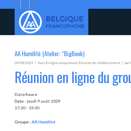
AA Humilité (Atelier: “BigBook)
/
/
09/08/2029
dans
En ligne uniquement
,
Réunion de rétablissement
par
Réunion en ligne du gro
Date/heure
Date -
jeudi 9 août 2029
17:30 - 19:30
Groupe :
AA Humilité