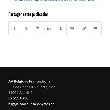
Partager cette publication
AA Belgique Francophone
Rue des Pieds d'Alouette, 42 b
5100 NANINNE
02 511 40 30
bsg@alcooliquesanonymes.be