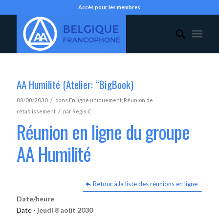
Accès pour les membres
AA Humilité (Atelier: “BigBook)
/
08/08/2030
dans
En ligne uniquement
,
Réunion de
/
rétablissement
par
Régis C
Réunion en ligne du groupe
AA Humilité
Retour à la liste des réunions en ligne
Date/heure
Date -
jeudi 8 août 2030