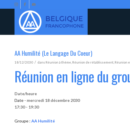
AA Humilité (Le Langage Du Coeur)
/
18/12/2030
dans
Réunion à thème
,
Réunion de rétablissement
,
Réunion e
Réunion en ligne du gro
Date/heure
Date -
mercredi 18 décembre 2030
17:30 - 19:30
Groupe :
AA Humilité