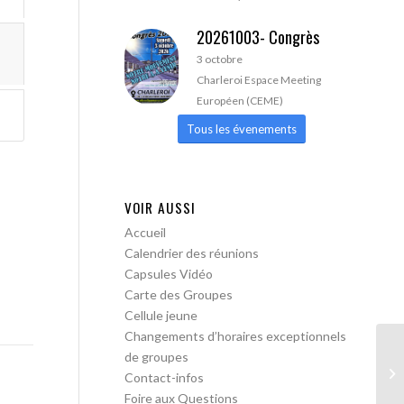
20261003- Congrès
3 octobre
Charleroi Espace Meeting
Européen (CEME)
Tous les évenements
VOIR AUSSI
Accueil
Calendrier des réunions
Capsules Vidéo
Carte des Groupes
Cellule jeune
Changements d’horaires exceptionnels
de groupes
AA
Contact-infos
Foire aux Questions