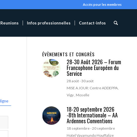
Accès pour les membres
Reunions
Infos professionnelles
Contact-infos
ÉVÈNEMENTS ET CONGRÈS
28-30 Août 2026 – Forum
Francophone Européen du
Service
28 août
-
30 août
MISE A JOUR: Centre ADDEPPA,
Vigy , Moselle
ligne
18-20 septembre 2026
-8th Internationale – AA
Ardennes Conventions
18 septembre
-
20 septembre
Hotel Vayamundo Houffalize