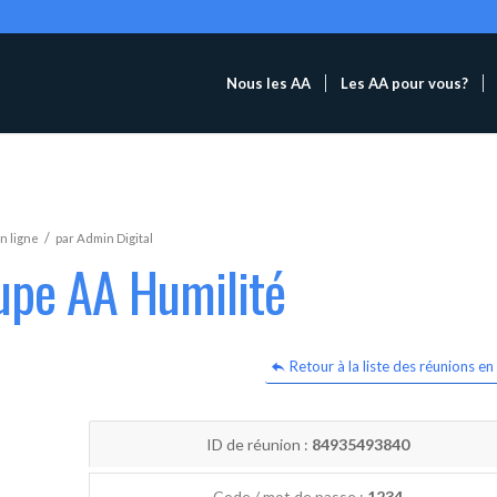
Nous les AA
Les AA pour vous?
/
n ligne
par
Admin Digital
upe AA Humilité
Retour à la liste des réunions en 
ID de réunion :
84935493840
Code / mot de passe :
1234