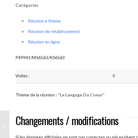
Catégories
Réunion à thème
Réunion de rétablissement
Réunion en ligne
P49941/M36563/R36563
Visites :
0
Thème de la réunion :
“Le Langage Du Coeur”
Changements / modifications
AA Humilité (Le Langage Du Coeur)
Si les données affichées ne sont pas correctes ou nécessitent d'