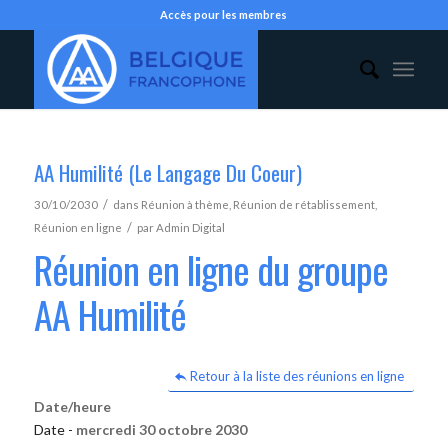
Accès pour les membres
AA Humilité (Le Langage Du Coeur)
/
30/10/2030
dans
Réunion à thème
,
Réunion de rétablissement
,
/
Réunion en ligne
par
Admin Digital
Réunion en ligne du groupe
AA Humilité
Retour à la liste des réunions en ligne
Date/heure
Date -
mercredi 30 octobre 2030