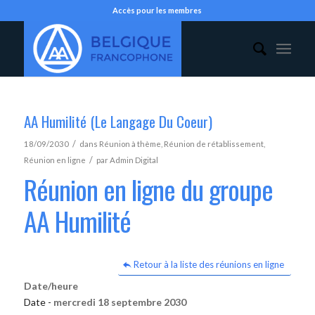
Accès pour les membres
AA Humilité (Le Langage Du Coeur)
/
18/09/2030
dans
Réunion à thème
,
Réunion de rétablissement
,
/
Réunion en ligne
par
Admin Digital
Réunion en ligne du groupe
AA Humilité
Retour à la liste des réunions en ligne
Date/heure
Date -
mercredi 18 septembre 2030