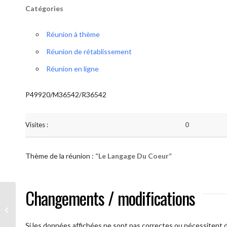
Catégories
Réunion à thème
Réunion de rétablissement
Réunion en ligne
P49920/M36542/R36542
Visites :
0
Thème de la réunion :
“Le Langage Du Coeur”
Changements / modifications
AA Humilité (Le Langage Du Coeur)
Si les données affichées ne sont pas correctes ou nécessitent d'