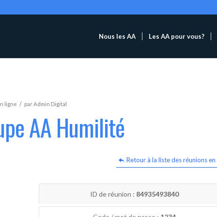
Nous les AA
Les AA pour vous?
/
n ligne
par
Admin Digital
upe AA Humilité
Retour à la liste des réunions en 
ID de réunion :
84935493840
Code / mot de passe :
1234