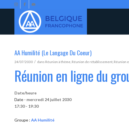
AA Humilité (Le Langage Du Coeur)
/
24/07/2030
dans
Réunion à thème
,
Réunion de rétablissement
,
Réunion e
Réunion en ligne du gro
Date/heure
Date -
mercredi 24 juillet 2030
17:30 - 19:30
Groupe :
AA Humilité