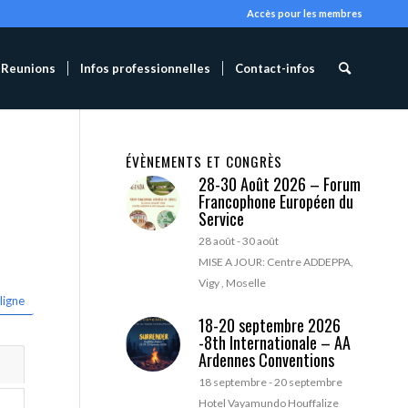
Accès pour les membres
Reunions
Infos professionnelles
Contact-infos
ÉVÈNEMENTS ET CONGRÈS
28-30 Août 2026 – Forum
Francophone Européen du
Service
28 août
-
30 août
MISE A JOUR: Centre ADDEPPA,
Vigy , Moselle
ligne
18-20 septembre 2026
-8th Internationale – AA
Ardennes Conventions
18 septembre
-
20 septembre
Hotel Vayamundo Houffalize