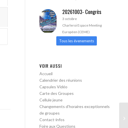
20261003- Congrès
3 octobre
Charleroi Espace Meeting
Européen (CEME)
Tous les évenements
VOIR AUSSI
Accueil
Calendrier des réunions
Capsules Vidéo
Carte des Groupes
Cellule jeune
Changements d’horaires exceptionnels
de groupes
AA
Contact-infos
Foire aux Questions