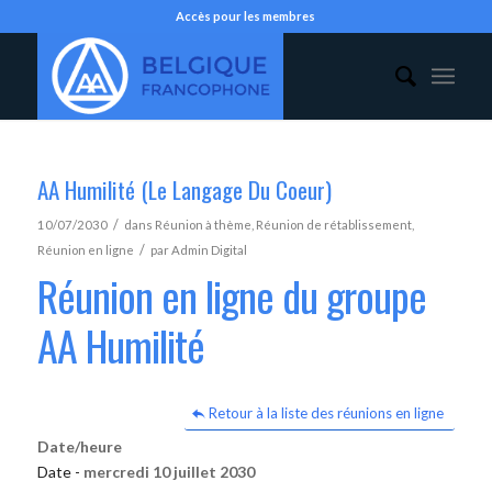
Accès pour les membres
AA Humilité (Le Langage Du Coeur)
/
10/07/2030
dans
Réunion à thème
,
Réunion de rétablissement
,
/
Réunion en ligne
par
Admin Digital
Réunion en ligne du groupe
AA Humilité
Retour à la liste des réunions en ligne
Date/heure
Date -
mercredi 10 juillet 2030