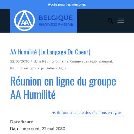
Accès pour les membres
AA Humilité (Le Langage Du Coeur)
/
22/05/2030
dans
Réunion à thème
,
Réunion de rétablissement
,
/
Réunion en ligne
par
Admin Digital
Réunion en ligne du groupe
AA Humilité
Retour à la liste des réunions en ligne
Date/heure
Date -
mercredi 22 mai 2030