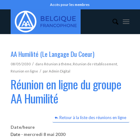
Accès pour les membres
AA Humilité (Le Langage Du Coeur)
/
08/05/2030
dans
Réunion à thème
,
Réunion de rétablissement
,
/
Réunion en ligne
par
Admin Digital
Réunion en ligne du groupe
AA Humilité
Retour à la liste des réunions en ligne
Date/heure
Date -
mercredi 8 mai 2030