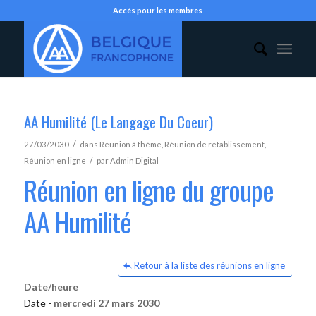
Accès pour les membres
AA Humilité (Le Langage Du Coeur)
/
27/03/2030
dans
Réunion à thème
,
Réunion de rétablissement
,
/
Réunion en ligne
par
Admin Digital
Réunion en ligne du groupe
AA Humilité
Retour à la liste des réunions en ligne
Date/heure
Date -
mercredi 27 mars 2030