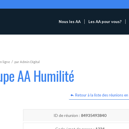
Nous les AA
Les AA pour vous?
/
n ligne
par
Admin Digital
upe AA Humilité
Retour à la liste des réunions en 
ID de réunion :
84935493840
Code / mot de passe :
1234