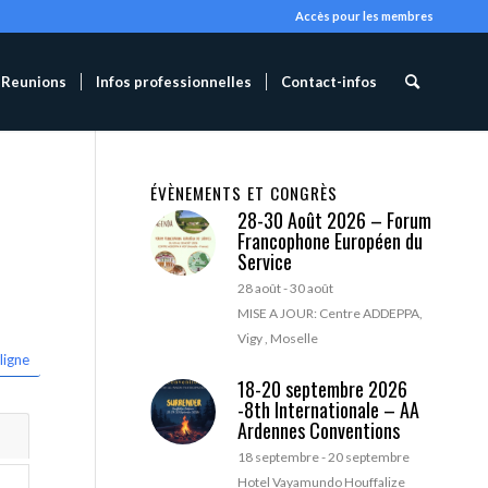
Accès pour les membres
Reunions
Infos professionnelles
Contact-infos
ÉVÈNEMENTS ET CONGRÈS
28-30 Août 2026 – Forum
Francophone Européen du
Service
28 août
-
30 août
MISE A JOUR: Centre ADDEPPA,
Vigy , Moselle
ligne
18-20 septembre 2026
-8th Internationale – AA
Ardennes Conventions
18 septembre
-
20 septembre
Hotel Vayamundo Houffalize