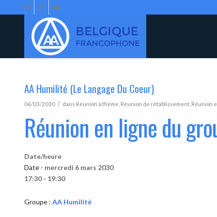
AA Humilité (Le Langage Du Coeur)
/
06/03/2030
dans
Réunion à thème
,
Réunion de rétablissement
,
Réunion e
Réunion en ligne du gro
Date/heure
Date -
mercredi 6 mars 2030
17:30 - 19:30
Groupe :
AA Humilité