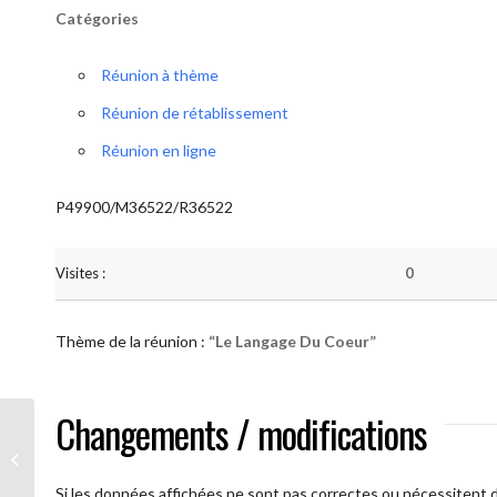
Catégories
Réunion à thème
Réunion de rétablissement
Réunion en ligne
P49900/M36522/R36522
Visites :
0
Thème de la réunion :
“Le Langage Du Coeur”
Changements / modifications
AA Humilité (Le Langage Du Coeur)
Si les données affichées ne sont pas correctes ou nécessitent d'