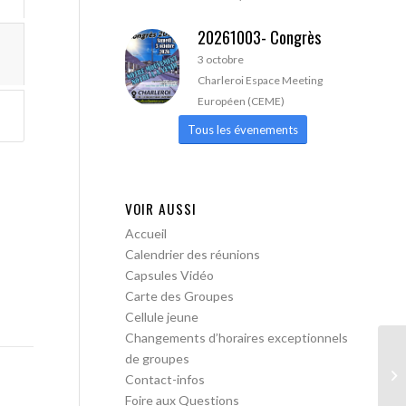
20261003- Congrès
3 octobre
Charleroi Espace Meeting
Européen (CEME)
Tous les évenements
VOIR AUSSI
Accueil
Calendrier des réunions
Capsules Vidéo
Carte des Groupes
Cellule jeune
Changements d’horaires exceptionnels
de groupes
AA
Contact-infos
Foire aux Questions