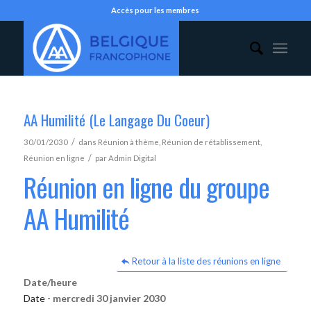
Accès pour les membres
AA Humilité (Le Langage Du Coeur)
/
30/01/2030
dans
Réunion à thème
,
Réunion de rétablissement
,
/
Réunion en ligne
par
Admin Digital
Réunion en ligne du groupe
AA Humilité
Retour à la liste des réunions en ligne
Date/heure
Date -
mercredi 30 janvier 2030