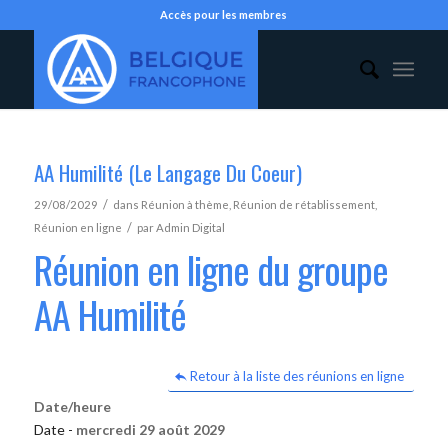
Accès pour les membres
AA Humilité (Le Langage Du Coeur)
/
29/08/2029
dans
Réunion à thème
,
Réunion de rétablissement
,
/
Réunion en ligne
par
Admin Digital
Réunion en ligne du groupe
AA Humilité
Retour à la liste des réunions en ligne
Date/heure
Date -
mercredi 29 août 2029