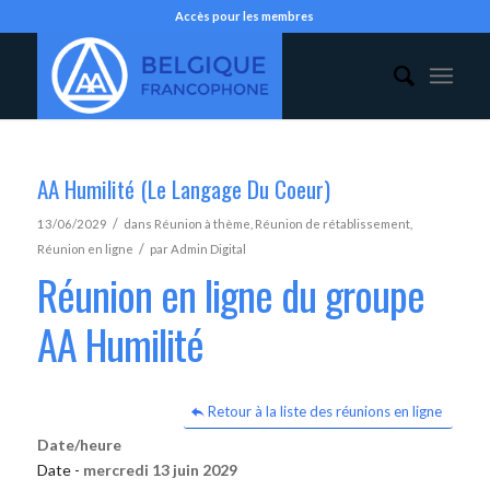
Accès pour les membres
AA Humilité (Le Langage Du Coeur)
/
13/06/2029
dans
Réunion à thème
,
Réunion de rétablissement
,
/
Réunion en ligne
par
Admin Digital
Réunion en ligne du groupe
AA Humilité
Retour à la liste des réunions en ligne
Date/heure
Date -
mercredi 13 juin 2029