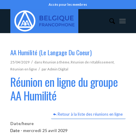
Accès pour les membres
AA Humilité (Le Langage Du Coeur)
/
25/04/2029
dans
Réunion à thème
,
Réunion de rétablissement
,
/
Réunion en ligne
par
Admin Digital
Réunion en ligne du groupe
AA Humilité
Retour à la liste des réunions en ligne
Date/heure
Date -
mercredi 25 avril 2029