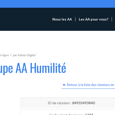
Nous les AA
Les AA pour vous?
/
n ligne
par
Admin Digital
upe AA Humilité
Retour à la liste des réunions en 
ID de réunion :
84935493840
Code / mot de passe :
1234