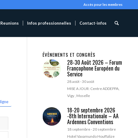
Accès pour les membres
Reunions
Infos professionnelles
Contact-infos
ÉVÈNEMENTS ET CONGRÈS
28-30 Août 2026 – Forum
Francophone Européen du
Service
28 août
-
30 août
MISE A JOUR: Centre ADDEPPA,
Vigy , Moselle
ligne
18-20 septembre 2026
-8th Internationale – AA
Ardennes Conventions
18 septembre
-
20 septembre
Hotel Vayamundo Houffalize