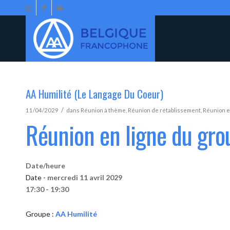
AA Humilité (Le Langage Du Coeur)
/
11/04/2029
dans
Réunion à thème
,
Réunion de rétablissement
,
Réunion e
Réunion en ligne du gro
Date/heure
Date -
mercredi 11 avril 2029
17:30 - 19:30
Groupe :
AA Humilité