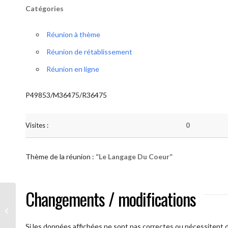
Catégories
Réunion à thème
Réunion de rétablissement
Réunion en ligne
P49853/M36475/R36475
Visites :
0
Thème de la réunion :
“Le Langage Du Coeur”
Changements / modifications
AA Humilité (Le Langage Du Coeur)
Si les données affichées ne sont pas correctes ou nécessitent d'