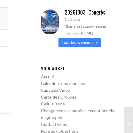
20261003- Congrès
3 octobre
Charleroi Espace Meeting
Européen (CEME)
Tous les évenements
VOIR AUSSI
Accueil
Calendrier des réunions
Capsules Vidéo
Carte des Groupes
Cellule jeune
Changements d’horaires exceptionnels
de groupes
AA
Contact-infos
Foire aux Questions