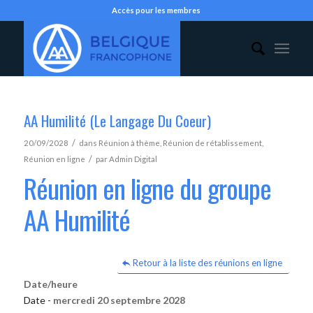
Accès pour les membres
AA Humilité (Le Langage Du Coeur)
/
20/09/2028
dans
Réunion à thème
,
Réunion de rétablissement
,
/
Réunion en ligne
par
Admin Digital
Réunion en ligne du groupe
AA Humilité
Retour à la liste des réunions en ligne
Date/heure
Date -
mercredi 20 septembre 2028