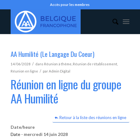
Accès pour les membres
AA Humilité (Le Langage Du Coeur)
/
14/06/2028
dans
Réunion à thème
,
Réunion de rétablissement
,
/
Réunion en ligne
par
Admin Digital
Réunion en ligne du groupe
AA Humilité
Retour à la liste des réunions en ligne
Date/heure
Date -
mercredi 14 juin 2028