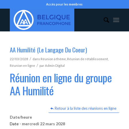
Accès pour les membres
AA Humilité (Le Langage Du Coeur)
/
22/03/2028
dans
Réunion à thème
,
Réunion de rétablissement
,
/
Réunion en ligne
par
Admin Digital
Réunion en ligne du groupe
AA Humilité
Retour à la liste des réunions en ligne
Date/heure
Date -
mercredi 22 mars 2028