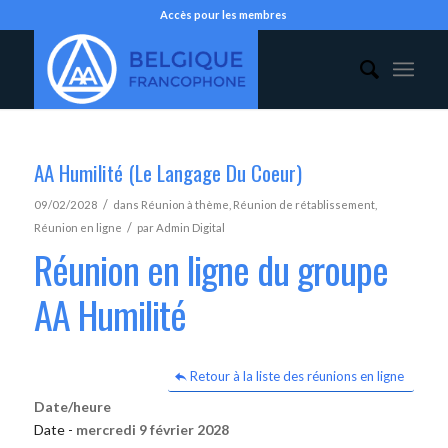
Accès pour les membres
AA Humilité (Le Langage Du Coeur)
/
09/02/2028
dans
Réunion à thème
,
Réunion de rétablissement
,
/
Réunion en ligne
par
Admin Digital
Réunion en ligne du groupe
AA Humilité
Retour à la liste des réunions en ligne
Date/heure
Date -
mercredi 9 février 2028