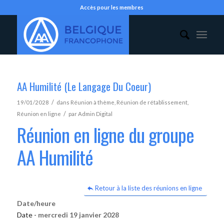
Accès pour les membres
AA Humilité (Le Langage Du Coeur)
/
19/01/2028
dans
Réunion à thème
,
Réunion de rétablissement
,
/
Réunion en ligne
par
Admin Digital
Réunion en ligne du groupe
AA Humilité
Retour à la liste des réunions en ligne
Date/heure
Date -
mercredi 19 janvier 2028