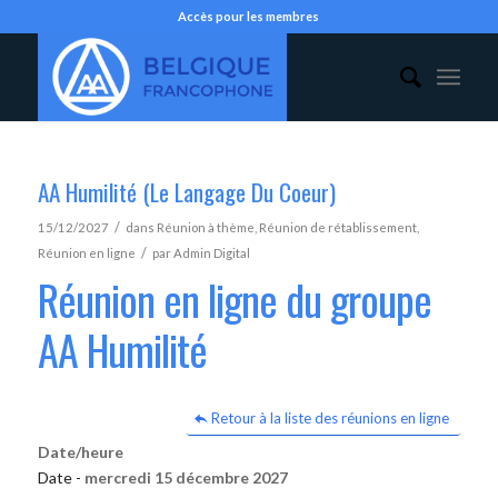
Accès pour les membres
AA Humilité (Le Langage Du Coeur)
/
15/12/2027
dans
Réunion à thème
,
Réunion de rétablissement
,
/
Réunion en ligne
par
Admin Digital
Réunion en ligne du groupe
AA Humilité
Retour à la liste des réunions en ligne
Date/heure
Date -
mercredi 15 décembre 2027