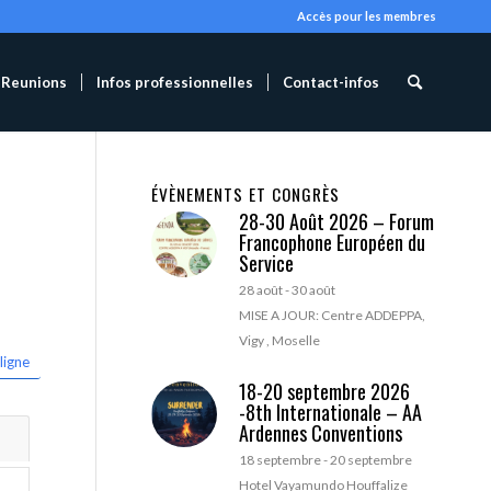
Accès pour les membres
Reunions
Infos professionnelles
Contact-infos
ÉVÈNEMENTS ET CONGRÈS
28-30 Août 2026 – Forum
Francophone Européen du
Service
28 août
-
30 août
MISE A JOUR: Centre ADDEPPA,
Vigy , Moselle
ligne
18-20 septembre 2026
-8th Internationale – AA
Ardennes Conventions
18 septembre
-
20 septembre
Hotel Vayamundo Houffalize