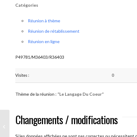
Catégories
Réunion à thème
Réunion de rétablissement
Réunion en ligne
P49781/M36403/R36403
Visites :
0
Thème de la réunion :
“Le Langage Du Coeur”
Changements / modifications
AA Humilité (Le Langage Du Coeur)
Si les données affichées ne sont pas correctes ou nécessitent d'