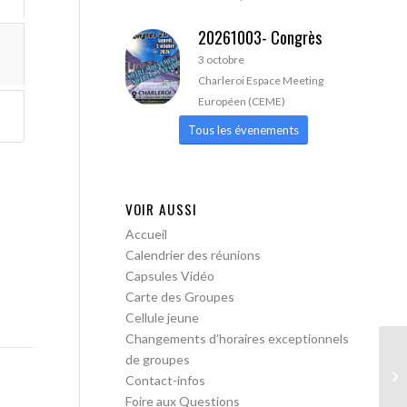
20261003- Congrès
3 octobre
Charleroi Espace Meeting
Européen (CEME)
Tous les évenements
VOIR AUSSI
Accueil
Calendrier des réunions
Capsules Vidéo
Carte des Groupes
Cellule jeune
Changements d’horaires exceptionnels
de groupes
AA
Contact-infos
Foire aux Questions