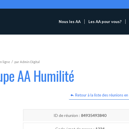
Nous les AA
Les AA pour vous?
/
n ligne
par
Admin Digital
upe AA Humilité
Retour à la liste des réunions en 
ID de réunion :
84935493840
Code / mot de passe :
1234