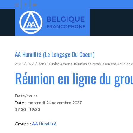
AA Humilité (Le Langage Du Coeur)
/
24/11/2027
dans
Réunion à thème
,
Réunion de rétablissement
,
Réunion e
Réunion en ligne du gro
Date/heure
Date -
mercredi 24 novembre 2027
17:30 - 19:30
Groupe :
AA Humilité