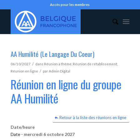
Accès pour les membres
AA Humilité (Le Langage Du Coeur)
/
06/10/2027
dans
Réunion à thème
,
Réunion de rétablissement
,
/
Réunion en ligne
par
Admin Digital
Réunion en ligne du groupe
AA Humilité
Retour à la liste des réunions en ligne
Date/heure
Date -
mercredi 6 octobre 2027