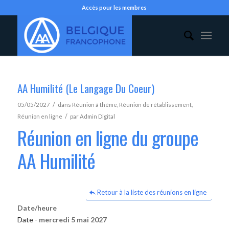
Accès pour les membres
AA Humilité (Le Langage Du Coeur)
/
05/05/2027
dans
Réunion à thème
,
Réunion de rétablissement
,
/
Réunion en ligne
par
Admin Digital
Réunion en ligne du groupe
AA Humilité
Retour à la liste des réunions en ligne
Date/heure
Date -
mercredi 5 mai 2027