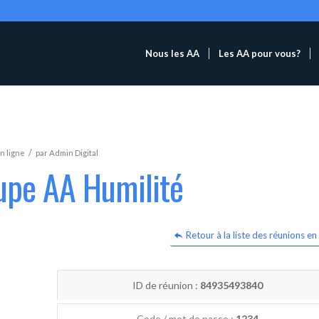
Nous les AA
Les AA pour vous?
/
n ligne
par
Admin Digital
upe AA Humilité
Retour à la liste des réunions en 
ID de réunion :
84935493840
Code / mot de passe :
1234