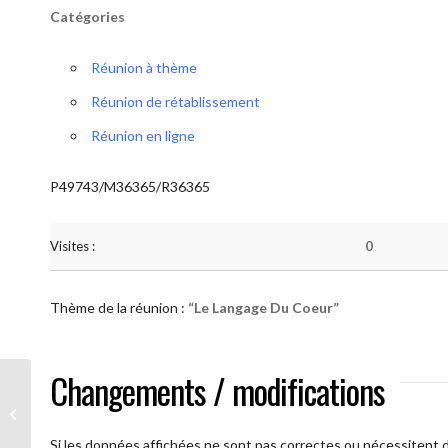
Catégories
Réunion à thème
Réunion de rétablissement
Réunion en ligne
P49743/M36365/R36365
Visites :
0
Thème de la réunion :
“Le Langage Du Coeur”
Changements / modifications
AA Humilité (Le Langage Du Coeur)
Si les données affichées ne sont pas correctes ou nécessitent d'