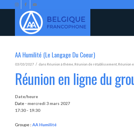
AA Humilité (Le Langage Du Coeur)
/
03/03/2027
dans
Réunion à thème
,
Réunion de rétablissement
,
Réunion e
Réunion en ligne du gro
Date/heure
Date -
mercredi 3 mars 2027
17:30 - 19:30
Groupe :
AA Humilité