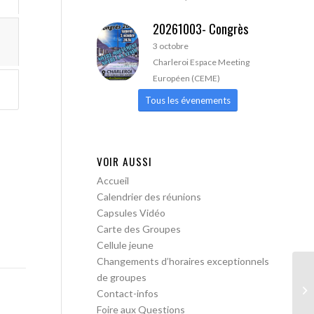
20261003- Congrès
3 octobre
Charleroi Espace Meeting
Européen (CEME)
Tous les évenements
VOIR AUSSI
Accueil
Calendrier des réunions
Capsules Vidéo
Carte des Groupes
Cellule jeune
Changements d’horaires exceptionnels
de groupes
AA
Contact-infos
Foire aux Questions