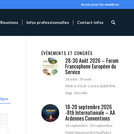
Accès pour les membres
Reunions
Infos professionnelles
Contact-infos
ÉVÈNEMENTS ET CONGRÈS
28-30 Août 2026 – Forum
Francophone Européen du
Service
28 août
-
30 août
MISE A JOUR: Centre ADDEPPA,
Vigy , Moselle
ligne
18-20 septembre 2026
-8th Internationale – AA
Ardennes Conventions
18 septembre
-
20 septembre
Hotel Vayamundo Houffalize